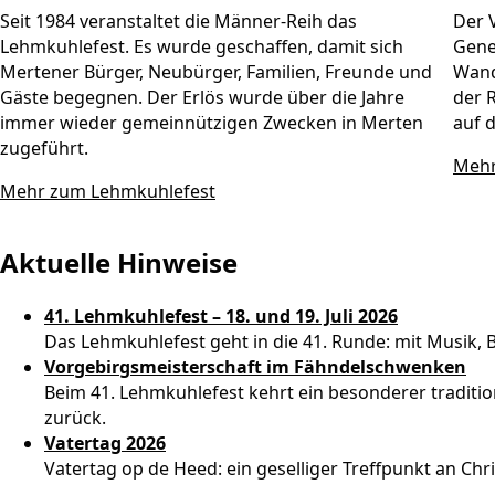
Seit 1984 veranstaltet die Männer-Reih das
Der V
Lehmkuhlefest. Es wurde geschaffen, damit sich
Gene
Mertener Bürger, Neubürger, Familien, Freunde und
Wand
Gäste begegnen. Der Erlös wurde über die Jahre
der 
immer wieder gemeinnützigen Zwecken in Merten
auf 
zugeführt.
Mehr
Mehr zum Lehmkuhlefest
Aktuelle Hinweise
41. Lehmkuhlefest – 18. und 19. Juli 2026
Das Lehmkuhlefest geht in die 41. Runde: mit Musik
Vorgebirgsmeisterschaft im Fähndelschwenken
Beim 41. Lehmkuhlefest kehrt ein besonderer tradit
zurück.
Vatertag 2026
Vatertag op de Heed: ein geselliger Treffpunkt an Chr