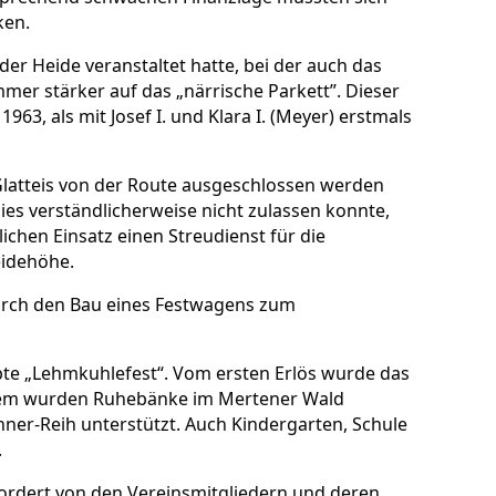
ken.
er Heide veranstaltet hatte, bei der auch das
mmer stärker auf das „närrische Parkett”. Dieser
63, als mit Josef I. und Klara I. (Meyer) erstmals
Glatteis von der Route ausgeschlossen werden
ies verständlicherweise nicht zulassen konnte,
ichen Einsatz einen Streudienst für die
eidehöhe.
durch den Bau eines Festwagens zum
ebte „Lehmkuhlefest“. Vom ersten Erlös wurde das
rdem wurden Ruhebänke im Mertener Wald
nner-Reih unterstützt. Auch Kindergarten, Schule
.
ordert von den Vereinsmitgliedern und deren