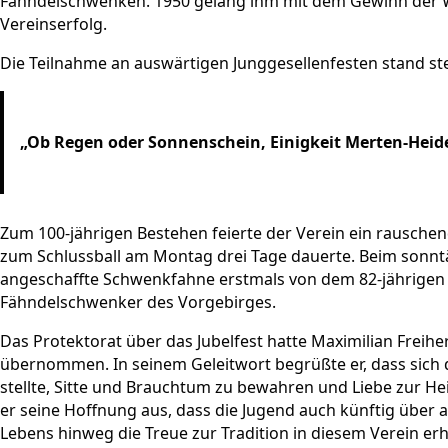
Fähndelschwenken. 1950 gelang ihm mit dem Gewinn der 
Vereinserfolg.
Die Teilnahme an auswärtigen Junggesellenfesten stand st
„Ob Regen oder Sonnenschein, Einigkeit Merten-Heide 
Zum 100-jährigen Bestehen feierte der Verein ein rausch
zum Schlussball am Montag drei Tage dauerte. Beim sonn
angeschaffte Schwenkfahne erstmals von dem 82-jährigen 
Fähndelschwenker des Vorgebirges.
Das Protektorat über das Jubelfest hatte Maximilian Freiher
übernommen. In seinem Geleitwort begrüßte er, dass sich 
stellte, Sitte und Brauchtum zu bewahren und Liebe zur He
er seine Hoffnung aus, dass die Jugend auch künftig über
Lebens hinweg die Treue zur Tradition in diesem Verein er