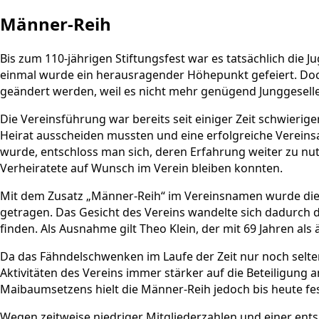
Männer-Reih
Bis zum 110-jährigen Stiftungsfest war es tatsächlich die Ju
einmal wurde ein herausragender Höhepunkt gefeiert. Doc
geändert werden, weil es nicht mehr genügend Junggesell
Die Vereinsführung war bereits seit einiger Zeit schwierig
Heirat ausscheiden mussten und eine erfolgreiche Vereins
wurde, entschloss man sich, deren Erfahrung weiter zu nu
Verheiratete auf Wunsch im Verein bleiben konnten.
Mit dem Zusatz „Männer-Reih“ im Vereinsnamen wurde di
getragen. Das Gesicht des Vereins wandelte sich dadurch 
finden. Als Ausnahme gilt Theo Klein, der mit 69 Jahren als 
Da das Fähndelschwenken im Laufe der Zeit nur noch selte
Aktivitäten des Vereins immer stärker auf die Beteiligun
Maibaumsetzens hielt die Männer-Reih jedoch bis heute fes
Wegen zeitweise niedriger Mitgliederzahlen und einer en