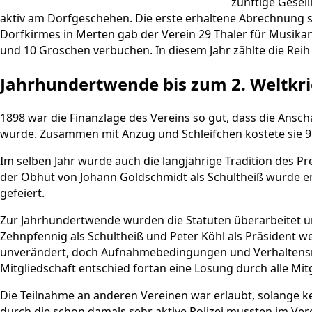
zünftige Geselli
aktiv am Dorfgeschehen. Die erste erhaltene Abrechnung s
Dorfkirmes in Merten gab der Verein 29 Thaler für Musika
und 10 Groschen verbuchen. In diesem Jahr zählte die Reih b
Jahrhundertwende bis zum 2. Weltkr
1898 war die Finanzlage des Vereins so gut, dass die Ansc
wurde. Zusammen mit Anzug und Schleifchen kostete sie 9
Im selben Jahr wurde auch die langjährige Tradition des 
der Obhut von Johann Goldschmidt als Schultheiß wurde en
gefeiert.
Zur Jahrhundertwende wurden die Statuten überarbeitet u
Zehnpfennig als Schultheiß und Peter Köhl als Präsident wes
unverändert, doch Aufnahmebedingungen und Verhaltensre
Mitgliedschaft entschied fortan eine Losung durch alle Mi
Die Teilnahme an anderen Vereinen war erlaubt, solange ke
durch die schon damals sehr aktive Polizei mussten im Ve