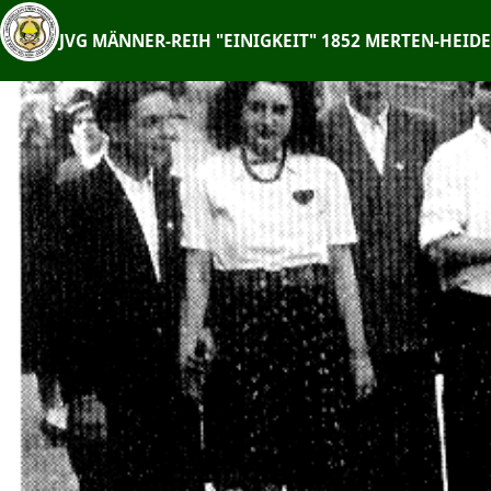
Zum
Inhalt
JVG MÄNNER-REIH "EINIGKEIT" 1852 MERTEN-HEIDE 
springen