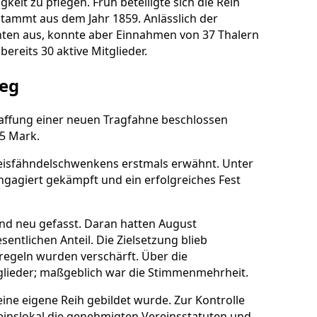
gkeit zu pflegen. Früh beteiligte sich die Reih
tammt aus dem Jahr 1859. Anlässlich der
nten aus, konnte aber Einnahmen von 37 Thalern
ereits 30 aktive Mitglieder.
ieg
haffung einer neuen Tragfahne beschlossen
5 Mark.
Preisfähndelschwenkens erstmals erwähnt. Unter
gagiert gekämpft und ein erfolgreiches Fest
nd neu gefasst. Daran hatten August
entlichen Anteil. Die Zielsetzung blieb
geln wurden verschärft. Über die
tglieder; maßgeblich war die Stimmenmehrheit.
ine eigene Reih gebildet wurde. Zur Kontrolle
reinslokal die genehmigten Vereinsstatuten und