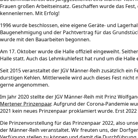
Frauen großen Arbeitseinsatz. Geschaffen wurde das Fest
kennenlernen. Mit Erfolg!
1996 wurde beschlossen, eine eigene Geräte- und Lagerhal
Baugenehmigung und der Pachtvertrag für das Grundstück
wurde mit den Bauarbeiten begonnen.
Am 17. Oktober wurde die Halle offiziell eingeweiht. Seither
Halle statt. Auch das Lehmkuhlefest hat rund um die Halle
Seit 2015 veranstaltet der JGV Männer-Reih zusätzlich ein Fe
durstigen Kehlen. Mittlerweile wird auch dieses Fest nicht
gerne angenommen.
Im Jahr 2020 stellte der JGV Männer-Reih mit Prinz Wolfgang 
Mertener Prinzenpaar
. Aufgrund der Corona-Pandemie wurd
2021 kein neues Prinzenpaar proklamiert wurde. Erst 2022 
Die Prinzenvorstellung für das Prinzenpaar 2022, also un
der Männer-Reih veranstaltet. Wir freuten uns, der Dorfg
Verfügung stellen zu können und damit die Durchführung e