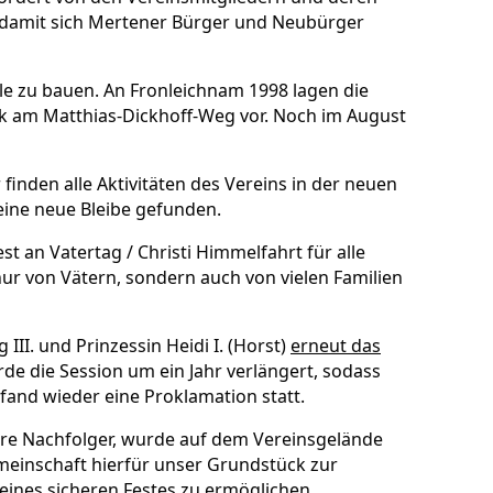
, damit sich Mertener Bürger und Neubürger
le zu bauen. An Fronleichnam 1998 lagen die
 am Matthias-Dickhoff-Weg vor. Noch im August
 finden alle Aktivitäten des Vereins in der neuen
 eine neue Bleibe gefunden.
st an Vatertag / Christi Himmelfahrt für alle
 nur von Vätern, sondern auch von vielen Familien
III. und Prinzessin Heidi I. (Horst)
erneut das
e die Session um ein Jahr verlängert, sodass
fand wieder eine Proklamation statt.
sere Nachfolger, wurde auf dem Vereinsgelände
emeinschaft hierfür unser Grundstück zur
ines sicheren Festes zu ermöglichen.