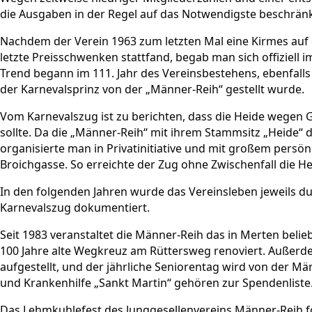
die Ausgaben in der Regel auf das Notwendigste beschrän
Nachdem der Verein 1963 zum letzten Mal eine Kirmes auf d
letzte Preisschwenken stattfand, begab man sich offiziell i
Trend begann im 111. Jahr des Vereinsbestehens, ebenfalls 19
der Karnevalsprinz von der „Männer-Reih“ gestellt wurde.
Vom Karnevalszug ist zu berichten, dass die Heide wegen 
sollte. Da die „Männer-Reih“ mit ihrem Stammsitz „Heide“ d
organisierte man in Privatinitiative und mit großem persönl
Broichgasse. So erreichte der Zug ohne Zwischenfall die H
In den folgenden Jahren wurde das Vereinsleben jeweils 
Karnevalszug dokumentiert.
Seit 1983 veranstaltet die Männer-Reih das in Merten beli
100 Jahre alte Wegkreuz am Rüttersweg renoviert. Auße
aufgestellt, und der jährliche Seniorentag wird von der Mä
und Krankenhilfe „Sankt Martin“ gehören zur Spendenliste
Das Lehmkuhlefest des Junggesellenvereins Männer-Reih f