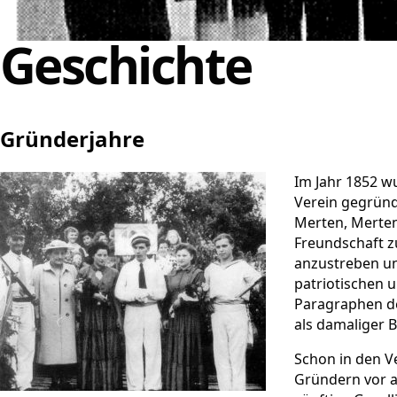
Geschichte
Gründerjahre
Im Jahr 1852 w
Verein gegründ
Merten, Merten
Freundschaft z
anzustreben un
patriotischen u
Paragraphen de
als damaliger 
Schon in den V
Gründern vor a