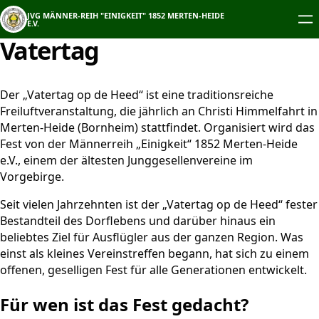
Zum
JVG MÄNNER-REIH "EINIGKEIT" 1852 MERTEN-HEIDE
Inhalt
E.V.
springen
Vatertag
Der „Vatertag op de Heed“ ist eine traditionsreiche
Freiluftveranstaltung, die jährlich an Christi Himmelfahrt in
Merten-Heide (Bornheim) stattfindet. Organisiert wird das
Fest von der Männerreih „Einigkeit“ 1852 Merten-Heide
e.V., einem der ältesten Junggesellenvereine im
Vorgebirge.
Seit vielen Jahrzehnten ist der „Vatertag op de Heed“ fester
Bestandteil des Dorflebens und darüber hinaus ein
beliebtes Ziel für Ausflügler aus der ganzen Region. Was
einst als kleines Vereinstreffen begann, hat sich zu einem
offenen, geselligen Fest für alle Generationen entwickelt.
Für wen ist das Fest gedacht?