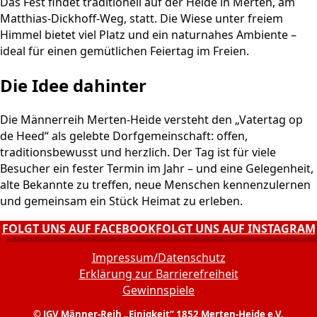
Das Fest findet traditionell auf der Heide in Merten, am
Matthias-Dickhoff-Weg, statt. Die Wiese unter freiem
Himmel bietet viel Platz und ein naturnahes Ambiente –
ideal für einen gemütlichen Feiertag im Freien.
Die Idee dahinter
Die Männerreih Merten-Heide versteht den „Vatertag op
de Heed“ als gelebte Dorfgemeinschaft: offen,
traditionsbewusst und herzlich. Der Tag ist für viele
Besucher ein fester Termin im Jahr – und eine Gelegenheit,
alte Bekannte zu treffen, neue Menschen kennenzulernen
und gemeinsam ein Stück Heimat zu erleben.
FOLGT UNS AUF FACEBOOK
FOLGT UNS AUF INSTAGRAM
Impressum/Datenschutz
Erklärung zur Barrierefreiheit
Gewinnspiele
© JGV Männer-Reih „Einigkeit“ 1852 Merten-Heide e.V.