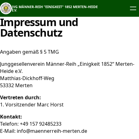
Zum
JVG MÄNNER-REIH "EINIGKEIT" 1852 MERTEN-HEIDE
Inhalt
E.V.
springen
Impressum und
Datenschutz
Angaben gemäß § 5 TMG
Junggesellenverein Männer-Reih „Einigkeit 1852“ Merten-
Heide e.V.
Matthias-Dickhoff-Weg
53332 Merten
Vertreten durch:
1. Vorsitzender Marc Horst
Kontakt:
Telefon: ‭+49 157 92485233‬
E-Mail: info@maennerreih-merten.de