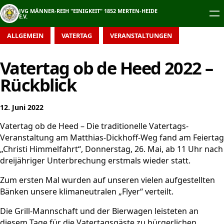
Zum
JVG MÄNNER-REIH "EINIGKEIT" 1852 MERTEN-HEIDE
Inhalt
E.V.
springen
ALLGEMEIN
VATERTAG
VERANSTALTUNGEN
Vatertag ob de Heed 2022 –
Rückblick
12. Juni 2022
Vatertag ob de Heed – Die traditionelle Vatertags-
Veranstaltung am Matthias-Dickhoff-Weg fand am Feiertag
„Christi Himmelfahrt“, Donnerstag, 26. Mai, ab 11 Uhr nach
dreijähriger Unterbrechung erstmals wieder statt.
Zum ersten Mal wurden auf unseren
vielen aufgestellten
Bänken unsere klimaneutralen „Flyer“ verteilt.
Die Grill-Mannschaft und der Bierwagen leisteten an
diesem Tage für die Vatertagsgäste zu bürgerlichen